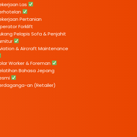
ekerjaan Las
erhotelan
ekerjaan Pertanian
perator Forklift
ukang Pelapis Sofa & Penjahit
urnitur
viation & Aircraft Maintenance
olar Worker & Foreman
elatihan Bahasa Jepang
esmi
erdaganga-an (Retailer)