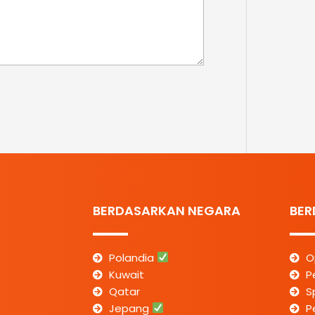
BERDASARKAN NEGARA
BER
Polandia
O
Kuwait
P
Qatar
S
Jepang
P