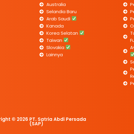
Australia
P
Selandia Baru
P
Arab Saudi
P
Kanada
O
Korea Selatan
T
Taiwan
F
Slovakia
A
Lainnya
S
P
R
P
ight © 2026 PT. Satria Abdi Persada
(SAP)