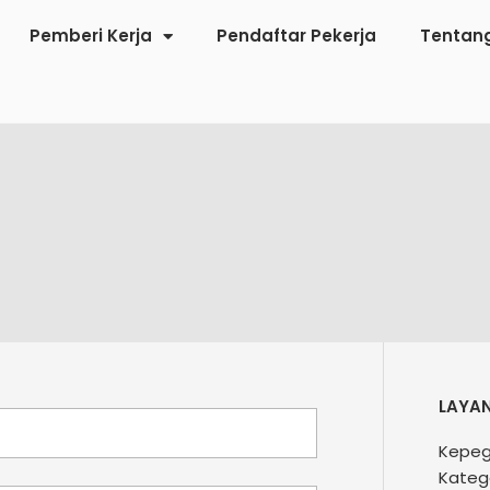
Pemberi Kerja
Pendaftar Pekerja
Tentan
LAYA
Kepeg
Katego