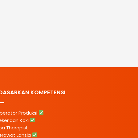
DASARKAN KOMPETENSI
perator Produksi
ekerjaan Koki
pa Therapist
erawat Lansia