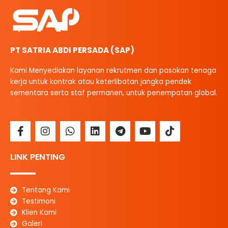
PT SATRIA ABDI PERSADA (SAP)
Kami Menyediakan layanan rekrutmen dan pasokan tenaga
kerja untuk kontrak atau keterlibatan jangka pendek
sementara serta staf permanen, untuk penempatan global.
F
I
W
L
T
Y
T
a
n
h
i
e
o
i
c
s
a
n
l
u
k
e
t
t
k
e
t
t
LINK PENTING
b
a
s
e
g
u
o
o
g
a
d
r
b
k
o
r
p
i
a
e
Tentang Kami
k
a
p
n
m
Testimoni
-
m
Klien Kami
f
Galeri