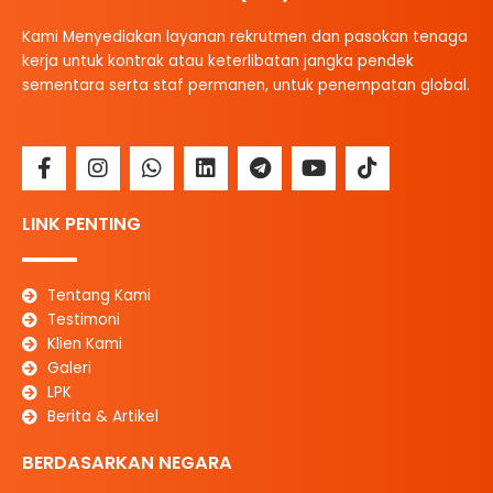
Kami Menyediakan layanan rekrutmen dan pasokan tenaga
kerja untuk kontrak atau keterlibatan jangka pendek
sementara serta staf permanen, untuk penempatan global.
F
I
W
L
T
Y
T
a
n
h
i
e
o
i
c
s
a
n
l
u
k
e
t
t
k
e
t
t
LINK PENTING
b
a
s
e
g
u
o
o
g
a
d
r
b
k
o
r
p
i
a
e
Tentang Kami
k
a
p
n
m
Testimoni
-
m
Klien Kami
f
Galeri
LPK
Berita & Artikel
BERDASARKAN NEGARA