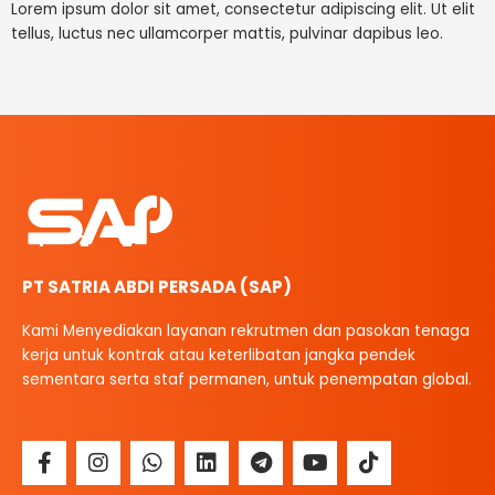
Lorem ipsum dolor sit amet, consectetur adipiscing elit. Ut elit
tellus, luctus nec ullamcorper mattis, pulvinar dapibus leo.
PT SATRIA ABDI PERSADA (SAP)
Kami Menyediakan layanan rekrutmen dan pasokan tenaga
kerja untuk kontrak atau keterlibatan jangka pendek
sementara serta staf permanen, untuk penempatan global.
F
I
W
L
T
Y
T
a
n
h
i
e
o
i