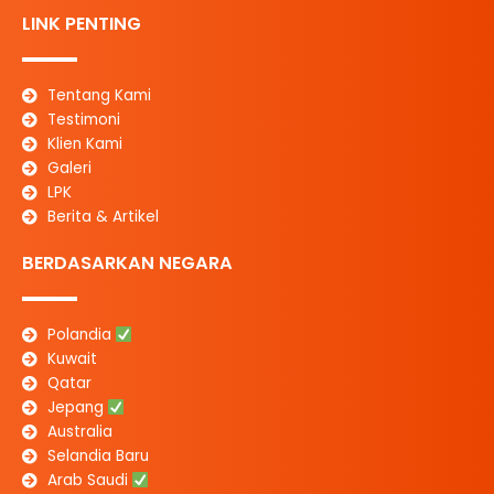
c
s
a
n
l
u
k
e
t
t
k
e
t
t
LINK PENTING
b
a
s
e
g
u
o
o
g
a
d
r
b
k
o
r
p
i
a
e
Tentang Kami
k
a
p
n
m
Testimoni
-
m
Klien Kami
f
Galeri
LPK
Berita & Artikel
BERDASARKAN NEGARA
Polandia
Kuwait
Qatar
Jepang
Australia
Selandia Baru
Arab Saudi